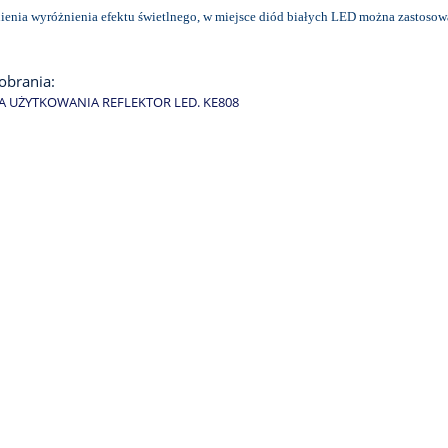
enia wyróżnienia efektu świetlnego, w miejsce diód białych LED można zastoso
pobrania:
A UŻYTKOWANIA REFLEKTOR LED. KE808