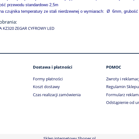
ość przewodu standardowo 2,5m
na czujnika temperatury ze stali nierdzewnej o wymiarach:
Ø 6mm, grubość 
pobrania:
A KZ320 ZEGAR CYFROWY LED
Dostawa i płatności
POMOC
Formy płatności
Zwroty i reklamac
Koszt dostawy
Regulamin Sklepu
Czas realizacji zamówienia
Formularz reklam
Odstąpienie od 
Sklep internetowy Shoper.pl