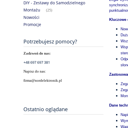
DIY - Zestawy do Samodzielnego
synchroniz
Montażu
(25)
punktualno
Nowości
Kluczowe 
Promocje
Nowo
Duża
Potrzebujesz pomocy?
Wsze
Wspó
ster
Zadzwoń do nas:
Odpo
+48 697 697 381
słon
Napisz do nas:
Zastosowa
firma@nordelektronik.pl
Zega
Zega
Mont
Dane tech
Ostatnio oglądane
Napi
Wym
Waga