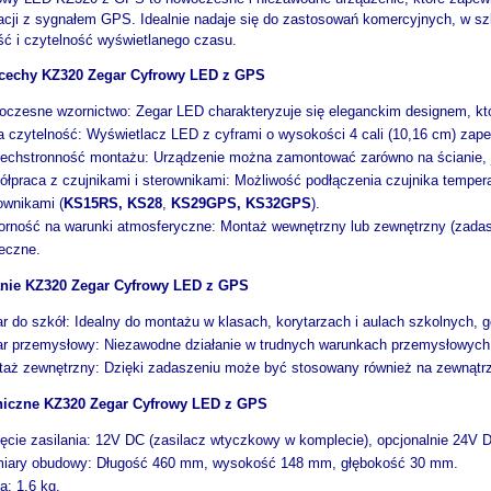
acji z sygnałem GPS. Idealnie nadaje się do zastosowań komercyjnych, w s
ść i czytelność wyświetlanego czasu.
cechy KZ320 Zegar Cyfrowy LED z GPS
czesne wzornictwo: Zegar LED charakteryzuje się eleganckim designem, któ
 czytelność: Wyświetlacz LED z cyframi o wysokości 4 cali (10,16 cm) zape
chstronność montażu: Urządzenie można zamontować zarówno na ścianie, ja
łpraca z czujnikami i sterownikami: Możliwość podłączenia czujnika temper
ownikami (
KS15RS
,
KS28
,
KS29GPS
,
KS32GPS
).
rność na warunki atmosferyczne: Montaż wewnętrzny lub zewnętrzny (zada
eczne.
nie KZ320 Zegar Cyfrowy LED z GPS
r do szkół: Idealny do montażu w klasach, korytarzach i aulach szkolnych, 
r przemysłowy: Niezawodne działanie w trudnych warunkach przemysłowych,
aż zewnętrzny: Dzięki zadaszeniu może być stosowany również na zewnątr
niczne KZ320 Zegar Cyfrowy LED z GPS
ęcie zasilania: 12V DC (zasilacz wtyczkowy w komplecie), opcjonalnie 24V
iary obudowy: Długość 460 mm, wysokość 148 mm, głębokość 30 mm.
: 1,6 kg.