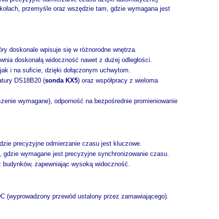
zkołach, przemyśle oraz wszędzie tam, gdzie wymagana jest
ry doskonale wpisuje się w różnorodne wnętrza.
wnia doskonałą widoczność nawet z dużej odległości.
k i na suficie, dzięki dołączonym uchwytom.
atury DS18B20 (
sonda KX5
) oraz współpracy z wieloma
szenie wymagane), odporność na bezpośrednie promieniowanie
gdzie precyzyjne odmierzanie czasu jest kluczowe.
 gdzie wymagane jest precyzyjne synchronizowanie czasu.
z budynków, zapewniając wysoką widoczność.
 DC (wyprowadzony przewód ustalony przez zamawiającego).