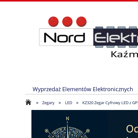
Wyprzedaż Elementów Elektronicznych
»
»
»
Zegary
LED
KZ320 Zegar Cyfrowy LED z GP