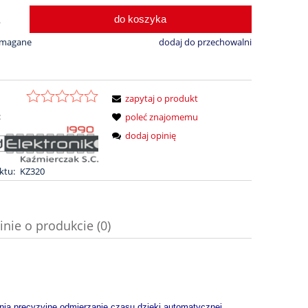
do koszyka
.
ymagane
dodaj do przechowalni
zapytaj o produkt
:
poleć znajomemu
dodaj opinię
ktu:
KZ320
inie o produkcie (0)
ia precyzyjne odmierzanie czasu dzięki automatycznej