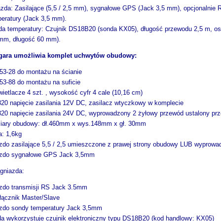
zda: Zasilające (5,5 / 2,5 mm), sygnałowe GPS (Jack 3,5 mm), opcjonalnie 
eratury (Jack 3,5 mm).
a temperatury: Czujnik DS18B20 (sonda KX05), długość przewodu 2,5 m, osło
mm, długość 60 mm).
gara umożliwia komplet uchwytów obudowy:
3-28 do montażu na ścianie
3-88 do montażu na suficie
ietlacze 4 szt. , wysokość cyfr 4 cale (10,16 cm)
20 napięcie zasilania 12V DC, zasilacz wtyczkowy w komplecie
20 napięcie zasilania 24V DC, wyprowadzony 2 żyłowy przewód ustalony pr
iary obudowy: dł.460mm x wys.148mm x gł. 30mm
: 1,6kg
zdo zasilające 5,5 / 2,5 umieszczone z prawej strony obudowy LUB wyprowa
azdo sygnałowe GPS Jack 3,5mm
 gniazda:
zdo transmisji RS Jack 3.5mm
łącznik Master/Slave
zdo sondy temperatury Jack 3,5mm
a wykorzystuje czujnik elektroniczny typu DS18B20 (kod handlowy: KX05)