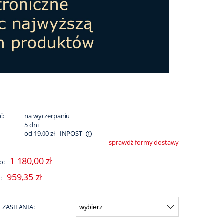
ć:
na wyczerpaniu
:
5 dni
od 19,00 zł
- INPOST
sprawdź formy dostawy
iera ewentualnych kosztów
1 180,00 zł
o:
959,35 zł
:
ZASILANIA: