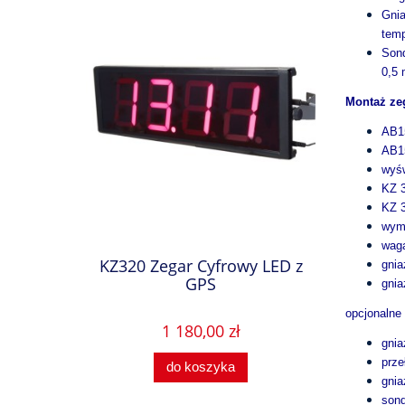
Gnia
temp
Sond
0,5 
Montaż ze
AB15
AB15
wyśw
KZ 3
KZ 3
wym
waga
KZ320 Zegar Cyfrowy LED z
gnia
GPS
gni
opcjonalne
1 180,00 zł
gnia
prze
do koszyka
gnia
sond