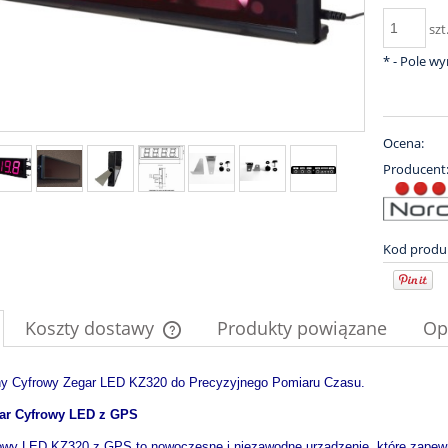
szt
*
- Pole w
Ocena:
Producent
Kod produ
Koszty dostawy
Produkty powiązane
Op
Cena nie zawiera ewentualnych kosztów
y Cyfrowy Zegar LED KZ320 do Precyzyjnego Pomiaru Czasu.
płatności
ar Cyfrowy LED z GPS
owy LED KZ320 z GPS to nowoczesne i niezawodne urządzenie, które zapewn