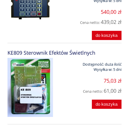
Wysyłka w:
5 dni
540,00 zł
439,02 zł
Cena netto:
do koszyka
KE809 Sterownik Efektów Świetlnych
Dostępność:
duża ilość
Wysyłka w:
5 dni
75,03 zł
61,00 zł
Cena netto:
do koszyka